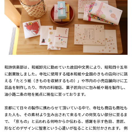
和詩倶楽部は、和紙卸元に勤めていた故田中文男により、昭和四十五年
に創業致しました。寺社に使用する経本和紙や全国のきもの店向けに誂
える「たとう紙（きものを収納するもの）」や市内の小売店舗向けに工
芸品を制作したり、市内の料理店、菓子匠向けに包み紙や箱を製作し、
油小路二条の地を拠点に現在に至っております。
京都にて日々の製作に携わらせて頂いている中で、寺社も商店も商社も
また人も、その素材より生み出されて来るモノの何気ない部分に至るま
で、「京もの」と云われる何時からか伝わる、感謝を示す色目、意匠、
形などのデザインに智恵という心遣いが在ることに気付かされます。 例