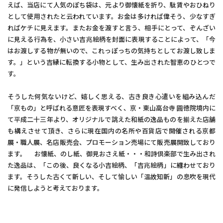
えば、当店にて人気のぽち袋は、元より御懐紙を折り、駄賃やおひねり
として使用されたと云われています。お金は多ければ偉そう、少なすぎ
ればケチに見えます。またお金を渡すと言う、相手にとって、ぞんざい
に見える行為を、小さい吉兆絵柄を封面に表現することによって、「今
はお渡しする物が無いので、これっぽっちの気持ちとしてお渡し致しま
す。」という吉縁に転換する小物として、生み出された智恵のひとつで
す。
そうした何気ないけど、嬉しく思える、古き良き心遣いを組み込んだ
「京もの」と呼ばれる意匠を表現すべく、京・東山高台寺 圓徳院境内に
て平成二十三年より、オリジナルで誂えた和紙の逸品ものを揃えた店舗
も構えさせて頂き、さらに現在国内の名所や百貨店で開催される京都
展・職人展、名店販売会、プロモーション売場にて販売展開致しており
ます。 お懐紙、のし紙、御見おさえ紙・・・和詩倶楽部で生み出され
た逸品は、「この後、良くなる小吉絵柄、「吉兆絵柄」に纏わせており
ます。そうした古くて新しい、そして愉しい「温故知新」の息吹を現代
に発信しようと考えております。