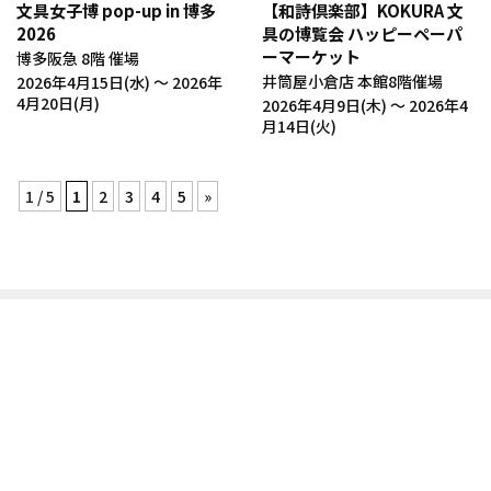
文具女子博 pop-up in 博多
【和詩倶楽部】KOKURA 文
2026
具の博覧会 ハッピーペーパ
ーマーケット
博多阪急 8階 催場
井筒屋小倉店 本館8階催場
2026年4月15日(水) 〜 2026年
4月20日(月)
2026年4月9日(木) 〜 2026年4
月14日(火)
1 / 5
1
2
3
4
5
»
ムシカゴの商品は和詩倶楽部ウェブショップでお買い求め
いただけます
和詩倶楽部ウェブショップへ