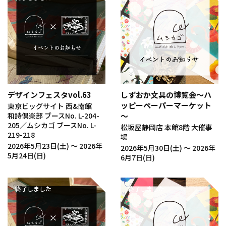
デザインフェスタvol.63
しずおか文具の博覧会～ハ
ッピーペーパーマーケット
東京ビッグサイト 西&南館
和詩倶楽部 ブースNo. L-204-
～
205／ムシカゴ ブースNo. L-
松坂屋静岡店 本館8階 大催事
219-218
場
2026年5月23日(土) 〜 2026年
2026年5月30日(土) 〜 2026年
5月24日(日)
6月7日(日)
終了しました
終了しました