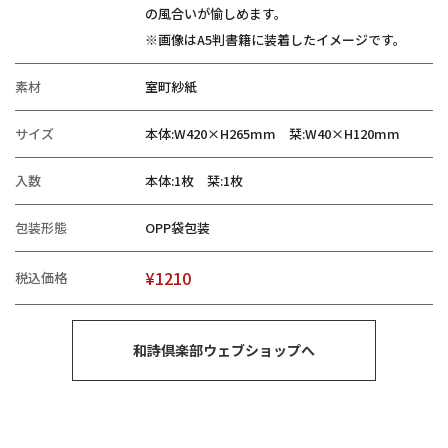
の風合いが愉しめます。
※画像はA5判書籍に装着したイメージです。
素材
室町紗紙
サイズ
本体:W420×H265mm 栞:W40×H120mm
入数
本体:1枚 栞:1枚
包装形態
OPP袋包装
¥1210
税込価格
和詩倶楽部ウェブショップへ