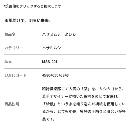
画像をクリックすると拡大します
雨風除けて、明るい未来。
商品名
ハサミムシ よひら
カテゴリー
ハサミムシ
品番
MSS-001
JAN13コード
4580463045948
和詩倶楽部にて人気の「栞」を、ムシカゴから、
若手デザイナーが描いた絵柄をのせてお届け。
商品説明
「紗紙」という糸を織り込んだ襖紙を使用してい
るから、とても丈夫。独特の手触りと風合いが特
長です。