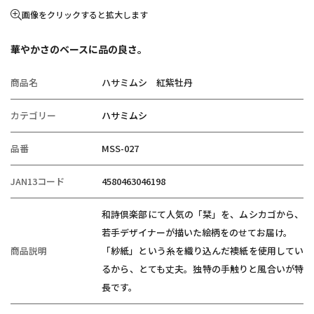
画像をクリックすると拡大します
華やかさのベースに品の良さ。
商品名
ハサミムシ 紅紫牡丹
カテゴリー
ハサミムシ
品番
MSS-027
JAN13コード
4580463046198
和詩倶楽部にて人気の「栞」を、ムシカゴから、
若手デザイナーが描いた絵柄をのせてお届け。
商品説明
「紗紙」という糸を織り込んだ襖紙を使用してい
るから、とても丈夫。独特の手触りと風合いが特
長です。